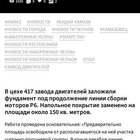
1030
0
0
2
#КАМАЗ
#НОВОСТИ
#БУДНИ КАМАЗА
#НОВОСТИ ГОРОДА
#НОВОСТИ ЧЕЛНОВ
#КАМАЗОВЕЦ
#НАБЕРЕЖНЫЕ ЧЕЛНЫ
#ТАТАРСТАН
#НОВОСТИ РЕСПУБЛИКИ
#НОВОСТИ НАБЕРЕЖНЫЕ ЧЕЛНЫ
#НОВОСТИ НАБЕРЕЖНЫХ ЧЕЛНОВ
#ПОЛ
#ЗАВОД ДВИГАТЕЛЕЙ
В цехе 417 завода двигателей заложили
фундамент под продолжение линии сборки
моторов Р6. Напольное покрытие заменено на
площади около 150 кв. метров.
Работа проведена основательная: «
Предварительно
площадь освободили от располагавшегося на ней участка
шатунно-поршневой группы. В конце декабря линию