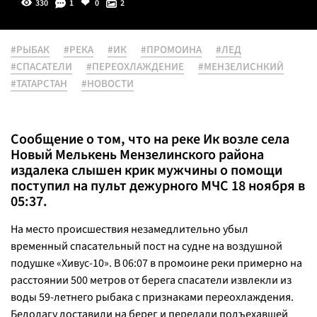
330
1
0
2
#РЫБАК
#РЕКА
#ИК
#ПРОМОИНА
#ЛЕД
#СПАСАТЕЛИ
#ПЕРЕОХЛАЖДЕНИЕ
#МЕНЗЕЛИСНКИЙ
#ТАТАРСТАН
#НОВОСТИ
Сообщение о том, что на реке Ик возле села
Новый Мелькень Мензелинского района
издалека слышен крик мужчины о помощи
поступил на пульт дежурного МЧС 18 ноября в
05:37.
На место происшествия незамедлительно убыл
временный спасательный пост на судне на воздушной
подушке «Хивус-10». В 06:07 в промоине реки примерно на
расстоянии 500 метров от берега спасатели извлекли из
воды 59-летнего рыбака с признаками переохлаждения.
Бедолагу доставили на берег и передали подъехавшей