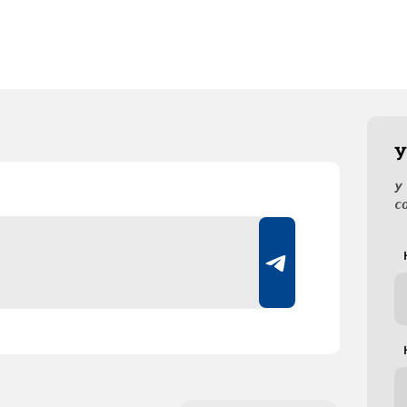
У
У
с