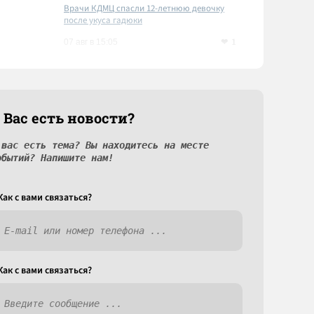
Врачи КДМЦ спасли 12-летнюю девочку
после укуса гадюки
1
07 авг в 15:05
 Вас есть новости?
 вас есть тема? Вы находитесь на месте
обытий? Напишите нам!
Как c вами связаться?
Как c вами связаться?