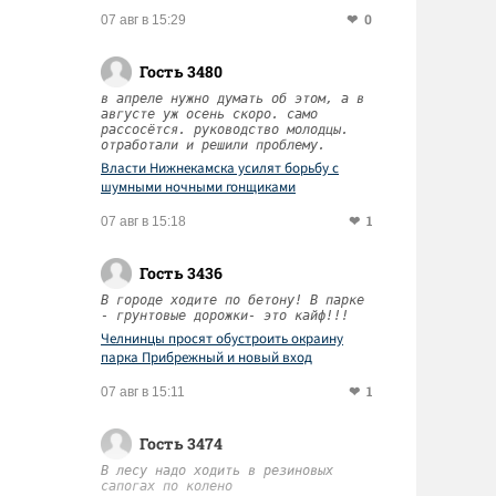
0
07 авг в 15:29
Гость 3480
в апреле нужно думать об этом, а в
августе уж осень скоро. само
рассосётся. руководство молодцы.
отработали и решили проблему.
Власти Нижнекамска усилят борьбу с
шумными ночными гонщиками
1
07 авг в 15:18
Гость 3436
В городе ходите по бетону! В парке
- грунтовые дорожки- это кайф!!!
Челнинцы просят обустроить окраину
парка Прибрежный и новый вход
1
07 авг в 15:11
Гость 3474
В лесу надо ходить в резиновых
сапогах по колено