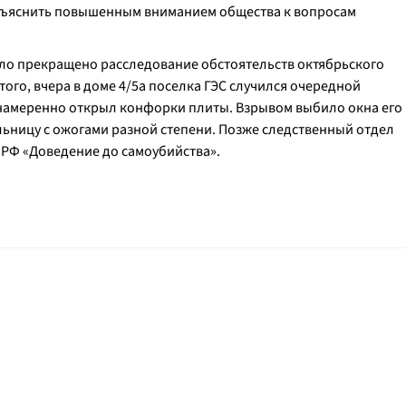
бъяснить повышенным вниманием общества к вопросам
ло прекращено расследование обстоятельств октябрьского
того, вчера в доме 4/5а поселка ГЭС случился очередной
у, намеренно открыл конфорки плиты. Взрывом выбило окна его
льницу с ожогами разной степени. Позже следственный отдел
К РФ «Доведение до самоубийства».