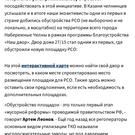
посодействовать в этой инициативе. В Казани челнинцев
услышали и в итоге наши экоактивисты одни из первых в
стране добились обустройства РСО (не выборочно и не
локально, а масштабно) на территории всего города
Набережные Челны в рамках программы благоустройства
«Наш двор». Двор дома 27/15 стал одним из первых, где
обустроили новую площадку РСО:
На этой
интерактивной карте
можно найти свой двор и
посмотреть, в каком месте спроектировано место
размещения площадки для РСО. Также здесь можно
оставить свои предложения, если есть необходимость в
дополнительных площадках.
«Обустройство площадок - это только первый этап
«мусорной реформы» проводимой правительством РФ
, -
говорит
Артем Леонов
. -
Ещё год назад все регоператоры
основным видом утилизации ТКО называли
мусоросжигательные заводы, но под давлением