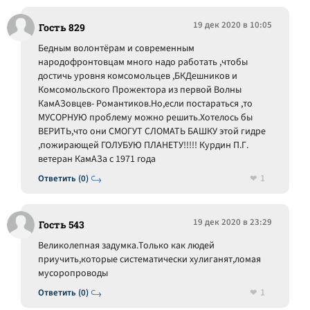
19 дек 2020 в 10:05
Гость 829
Бедным волонтёрам и современным
народофронтовцам много надо работать ,чтобы
достичь уровня комсомольцев ,БКДешников и
Комсомольского Прожектора из первой Волны
КамАЗовцев- Романтиков.Но,если постараться ,то
МУСОРНУЮ проблему можно решить.Хотелось бы
ВЕРИТЬ,что они СМОГУТ СЛОМАТЬ БАШКУ этой гидре
,пожирающей ГОЛУБУЮ ПЛАНЕТУ!!!!! Курдин П.Г.
ветеран КамАЗа с 1971 года
1
Ответить (0)
19 дек 2020 в 23:29
Гость 543
Великолепная задумка.Только как людей
приучить,которые систематически хулиганят,ломая
мусоропроводы
1
Ответить (0)