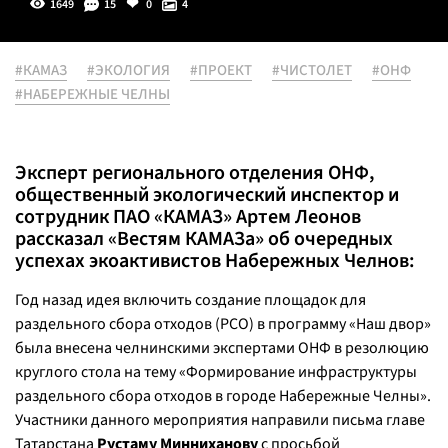
1649
15
0
4
#КАМАЗ
#ЭКОЛОГИЯ
#ПРОЕКТ
#ЧИСТОЛЕТ
#ОНФ
#НАБЕРЕЖНЫЕ ЧЕЛНЫ
Эксперт регионального отделения ОНФ,
общественный экологический инспектор и
сотрудник ПАО «КАМАЗ» Артем Леонов
рассказал «Вестям КАМАЗа» об очередных
успехах экоактивистов Набережных Челнов:
Год назад идея включить создание площадок для
раздельного сбора отходов (РСО) в программу «Наш двор»
была внесена челнинскими экспертами ОНФ в резолюцию
круглого стола на тему «Формирование инфраструктуры
раздельного сбора отходов в городе Набережные Челны».
Участники данного мероприятия направили письма главе
Татарстана
Рустаму Минниханову
с просьбой