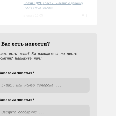
Врачи КДМЦ спасли 12-летнюю девочку
после укуса гадюки
1
вчера в 15:05
 Вас есть новости?
 вас есть тема? Вы находитесь на месте
обытий? Напишите нам!
Как c вами связаться?
Как c вами связаться?