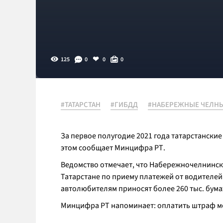
125
0
0
0
#ТАТАРСТАН
#ГИБДД
#НАБЕРЕЖНЫЕ ЧЕЛН
За первое полугодие 2021 года татарстанские
этом сообщает Минцифра РТ.
Ведомство отмечает, что Набережночелнинс
Татарстане по приему платежей от водителей
автолюбителям приносят более 260 тыс. бум
Минцифра РТ напоминает: оплатить штраф мо