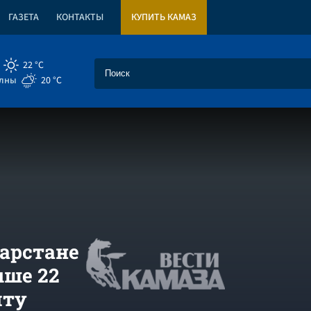
ГАЗЕТА
КОНТАКТЫ
КУПИТЬ КАМАЗ
22 °C
елны
20 °C
тарстане
ыше 22
чту