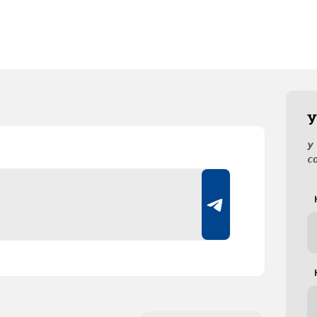
У
У
с