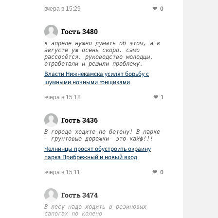
0
вчера в 15:29
Гость 3480
в апреле нужно думать об этом, а в
августе уж осень скоро. само
рассосётся. руководство молодцы.
отработали и решили проблему.
Власти Нижнекамска усилят борьбу с
шумными ночными гонщиками
1
вчера в 15:18
Гость 3436
В городе ходите по бетону! В парке
- грунтовые дорожки- это кайф!!!
Челнинцы просят обустроить окраину
парка Прибрежный и новый вход
0
вчера в 15:11
Гость 3474
В лесу надо ходить в резиновых
сапогах по колено