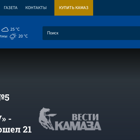
ГАЗЕТА
КОНТАКТЫ
КУПИТЬ КАМАЗ
25 °C
елны
20 °C
№5
» -
шел 21