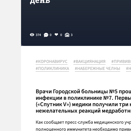
374
0
0
3
#КОРОНАВИРУС
#ВАКЦИЯНАЦИЯ
#ПРИВИВ
#ПОЛИКЛИНИКА
#НАБЕРЕЖНЫЕ ЧЕЛНЫ
#
Врачи Городской больницы №5 про
инфекции в поликлинике №7. Перв
(«Спутник V») медики получили три 
нежелательных реакций медработн
Как сообщает пресс-служба медицинского уч
полноценного иммунитета необходимо привит