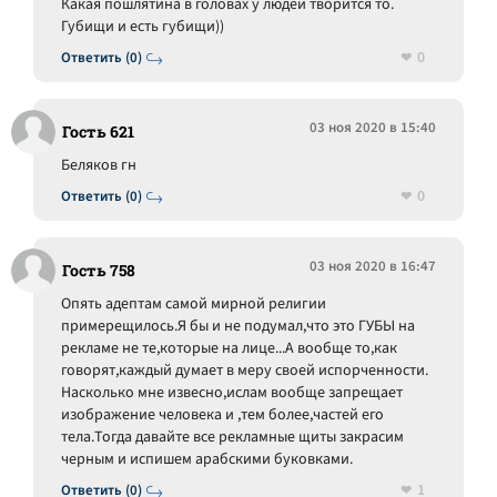
Какая пошлятина в головах у людей творится то.
Губищи и есть губищи))
0
Ответить (0)
03 ноя 2020 в 15:40
Гость 621
Беляков гн
0
Ответить (0)
03 ноя 2020 в 16:47
Гость 758
Опять адептам самой мирной религии
примерещилось.Я бы и не подумал,что это ГУБЫ на
рекламе не те,которые на лице...А вообще то,как
говорят,каждый думает в меру своей испорченности.
Насколько мне извесно,ислам вообще запрещает
изображение человека и ,тем более,частей его
тела.Тогда давайте все рекламные щиты закрасим
черным и испишем арабскими буковками.
1
Ответить (0)