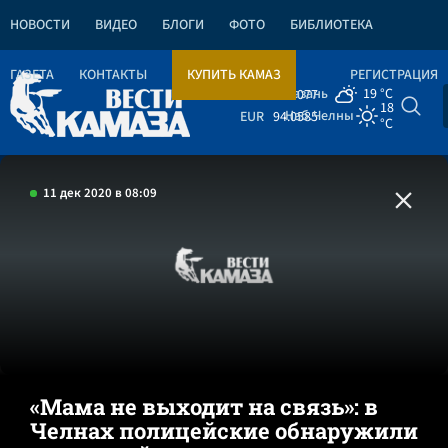
НОВОСТИ
ВИДЕО
БЛОГИ
ФОТО
БИБЛИОТЕКА
ГАЗЕТА
КОНТАКТЫ
КУПИТЬ КАМАЗ
РЕГИСТРАЦИЯ
Казань
19 °C
USD
81.4077
18
Наб.Челны
EUR
94.0585
°C
11 дек 2020 в 08:09
«Мама не выходит на связь»: в
Челнах полицейские обнаружили