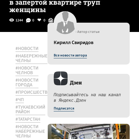
в запертой квартире труп
женщины
1244
0
0
0
- Автор статьи
Кирилл Свиридов
#НОВОСТИ
#НАБЕРЕЖНЫЕ
Все новости автора
ЧЕЛНЫ
#НОВОСТИ
ЧЕЛНОВ
#НОВОСТИ
Дзен
ГОРОДА
#ПРОИСШЕСТВИЕ
Подписывайтесь на наш канал
#ЧП
в Яндекс.Дзен
#ТУКАЕВСКИЙ
Подписатся
РАЙОН
#ТАТАРСТАН
#НОВОСТИ
НАБЕРЕЖНЫЕ
ЧЕЛНЫ