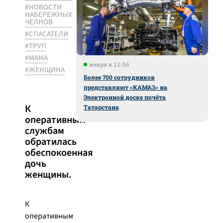
#НОВОСТИ
НАБЕРЕЖНЫХ
ЧЕЛНОВ
#СПАСАТЕЛИ
#ТРУП
#МАМА
вчера в 11:56
#ЖЕНЩИНА
Более 700 сотрудников
представляют «КАМАЗ» на
Электронной доске почёта
К
Татарстана
оперативным
службам
обратилась
обеспокоенная
дочь
женщины.
К
оперативным