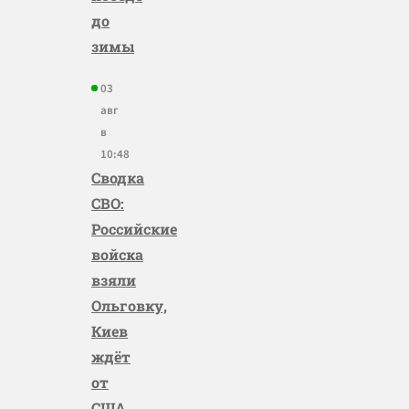
до
зимы
03
авг
в
10:48
Сводка
СВО:
Российские
войска
взяли
Ольговку,
Киев
ждёт
от
США