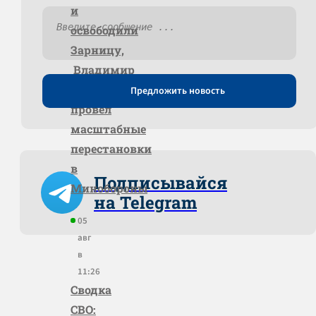
и
освободили
Зарницу,
Владимир
Путин
Предложить новость
провёл
масштабные
перестановки
в
Подписывайся
Минобороны
на Telegram
05
авг
в
11:26
Сводка
СВО: