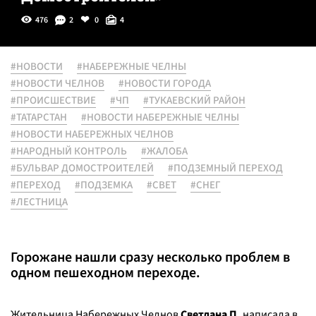
476
2
0
4
#НОВОСТИ
#НАБЕРЕЖНЫЕ ЧЕЛНЫ
#НОВОСТИ ЧЕЛНОВ
#НОВОСТИ ГОРОДА
#ПРОИСШЕСТВИЕ
#ЧП
#ТУКАЕВСКИЙ РАЙОН
#ТАТАРСТАН
#НОВОСТИ НАБЕРЕЖНЫЕ ЧЕЛНЫ
#НОВОСТИ НАБЕРЕЖНЫХ ЧЕЛНОВ
#НАРОДНЫЙ КОНТРОЛЬ
#ЖАЛОБА
#БУЛЬВАР ДОМОСТРОИТЕЛЕЙ
#ПОДЗЕМНЫЙ ПЕРЕХОД
#ПЕРЕХОД
#ПОДЗЕМКА
#СВЕТ
#СНЕГ
#ЛЕСТНИЦА
Горожане нашли сразу несколько проблем в
одном пешеходном переходе.
Жительница Набережных Челнов
Светлана П.
написала в