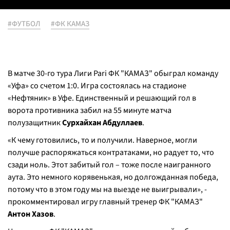
#ФУТБОЛ
#ФК КАМАЗ
В матче 30-го тура Лиги Pari ФК "КАМАЗ" обыграл команду
«Уфа» со счетом 1:0. Игра состоялась на стадионе
«Нефтяник» в Уфе. Единственный и решающий гол в
ворота противника забил на 55 минуте матча
полузащитник
Сурхайхан Абдуллаев
.
«К чему готовились, то и получили. Наверное, могли
получше распоряжаться контратаками, но радует то, что
сзади ноль. Этот забитый гол – тоже после наигранного
аута. Это немного корявенькая, но долгожданная победа,
потому что в этом году мы на выезде не выигрывали», -
прокомментировал игру главный тренер ФК "КАМАЗ"
Антон Хазов
.