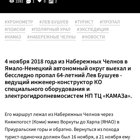
2282
1
0
2
#ХРОНОМЕТР
#ЛЕВ БУШУЕВ
#ТУРИСТ
#ПРОПАЛ
#ПОИСКИ
#ПОЛЯРНЫЙ УРАЛ
#ЭКСПЕДИЦИЯ
#КАМАЗ
#НАБЕРЕЖНЫЕ ЧЕЛНЫ
#НОВОСТИ
4 ноября 2018 года из Набережных Челнов в
Ямало-Ненецкий автономный округ выехал и
бесследно пропал 64-летний Лев Бушуев -
ведущий инженер-конструктор КО
специального оборудования и
электрогидропневмосистем НП ТЦ «КАМАЗа».
Его маршрут лежал из Набережных Челнов через
Княжпогост (Коми) мимо Воркуты до Харпа (ЯНАО) в
Приуральские горы и обратно. Вернуться из похода
турист-одиночка должен был 16 ноября, а 21 ноября ему