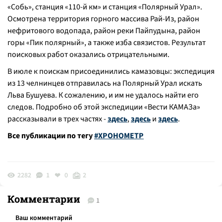
«Собь», станция «110-й км» и станция «Полярный Урал».
Осмотрена территория горного массива Рай-Из, район
нефритового водопада, район реки Пайпудына, район
горы «Пик полярный», а также изба связистов. Результат
поисковых работ оказались отрицательными.
В июле к поискам присоединились камазовцы: экспедиция
из 13 челнинцев отправилась на Полярный Урал искать
Льва Бушуева. К сожалению, и им не удалось найти его
следов. Подробно об этой экспедиции «Вести КАМАЗа»
рассказывали в трех частях -
здесь
,
здесь
и
здесь
.
Все публикации по тегу
#ХРОНОМЕТР
2282
1
0
2
Комментарии
1