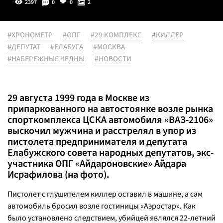
2397
0
0
2
#ХРОНОМЕТР
#ОПГ
#29 КОМПЛЕКС
#КИЛЛЕР
#ДЕПУТАТ
#ЕЛАБУГА
#МОСКВА
#НАБЕРЕЖНЫЕ ЧЕЛНЫ
#НОВОСТИ
29 августа 1999 года в Москве из
припаркованного на автостоянке возле рынка
спорткомплекса ЦСКА автомобиля «ВАЗ-2106»
выскочил мужчина и расстрелял в упор из
пистолета предпринимателя и депутата
Елабужского совета народных депутатов, экс-
участника ОПГ «Айдароновские» Айдара
Исрафилова (на фото).
Пистолет с глушителем киллер оставил в машине, а сам
автомобиль бросил возле гостиницы «Аэростар». Как
было установлено следствием, убийцей являлся 22-летний