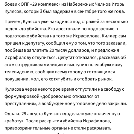
боевик ОПГ «29 комплекс» из Набережных Челнов Игорь
Кулясов, который был задержан в сентябре того же года.
Причем, Кулясов уже находился под стражей за несколько
недель до убийства. Его арестовали по подозрению в
подготовке убийства на того же Исрафилова. Киллер сам
пришел к депутату, сообщил ему о том, что того заказали,
пообещав заплатить 20 тысяч долларов, и предложил
Исрафилову откупиться. Депутат отказался, рассказав об
этом сотрудникам милиции и выступил по елабужскому
телевидению, сообщив всему городу о готовящимся
покушении, мол, его хотят убить и отобрать рынок.
Кулясова через некоторое время отпустили на свободу с
формулировкой «добровольно отказался от
преступления», а возбужденное уголовное дело закрыли.
Однако 29 августа Кулясов «доделал» уже оплаченную
«работу». После раскрытия убийства Исрафилова,
правоохранительные органы не стали раскрывать