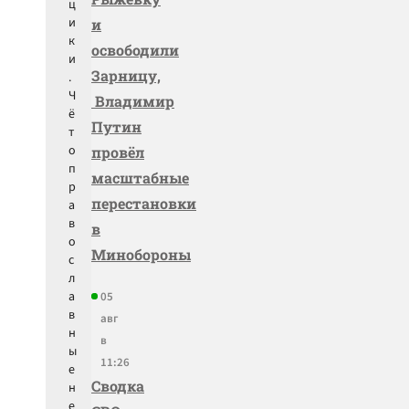
ц
и
и
к
освободили
и
Зарницу,
.
Ч
Владимир
ё
Путин
т
о
провёл
п
масштабные
р
перестановки
а
в
в
о
Минобороны
с
л
а
05
в
авг
н
в
ы
11:26
е
Сводка
н
е