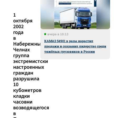
1
октября
2002
года
вчера в 10:13
в
КАМАЗ 54901 в разы нарастил
Набережных
продажи и сохранил лидерство среди
Челнах
тяжёлых грузовиков в России
группа
экстремистски
настроенных
граждан
разрушила
10
кубометров
кладки
часовни
возводящегося
в