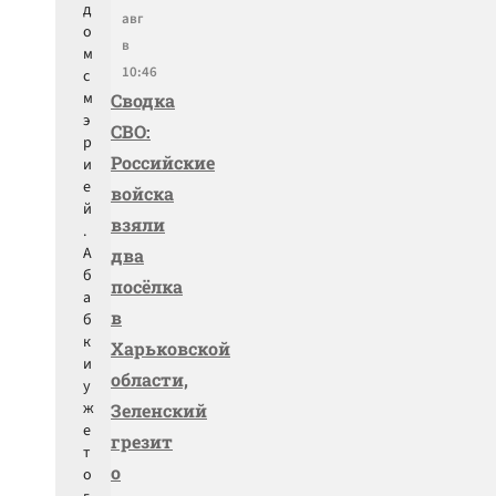
д
авг
о
в
м
10:46
с
м
Сводка
э
СВО:
р
Российские
и
е
войска
й
взяли
.
А
два
б
посёлка
а
в
б
к
Харьковской
и
области,
у
ж
Зеленский
е
грезит
т
о
о