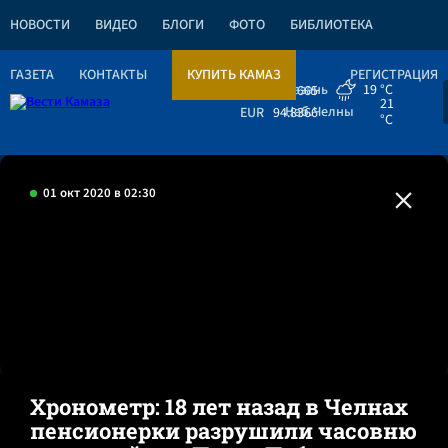
НОВОСТИ
ВИДЕО
БЛОГИ
ФОТО
БИБЛИОТЕКА
ГАЗЕТА
КОНТАКТЫ
КУПИТЬ КАМАЗ
РЕГИСТРАЦИЯ
Казань
19 °C
USD
82.1665
21
Наб.Челны
EUR
94.8366
°C
01 окт 2020 в 02:30
Хронометр: 18 лет назад в Челнах
пенсионерки разрушили часовню