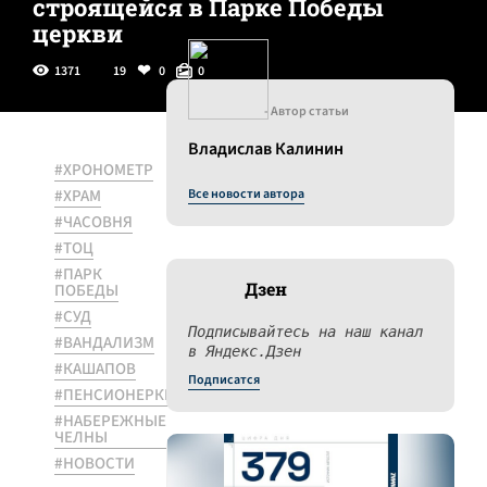
строящейся в Парке Победы
церкви
1371
19
0
0
- Автор статьи
Владислав Калинин
#ХРОНОМЕТР
#ХРАМ
Все новости автора
#ЧАСОВНЯ
#ТОЦ
#ПАРК
Дзен
ПОБЕДЫ
#СУД
Подписывайтесь на наш канал
#ВАНДАЛИЗМ
в Яндекс.Дзен
#КАШАПОВ
Подписатся
#ПЕНСИОНЕРКИ
#НАБЕРЕЖНЫЕ
ЧЕЛНЫ
#НОВОСТИ