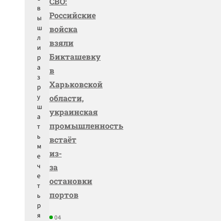
СВО:
в
Российские
ы
ш
войска
л
взяли
и
Бикташевку
р
а
в
з
Харьковской
р
у
области,
ш
украинская
а
промышленность
т
ь
встаёт
м
из-
е
ч
за
е
остановки
т
портов
ь
р
я
04