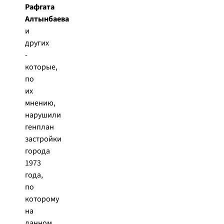
Рафгата
Алтынбаева
и
других
-
которые,
по
их
мнению,
нарушили
генплан
застройки
города
1973
года,
по
которому
на
данном