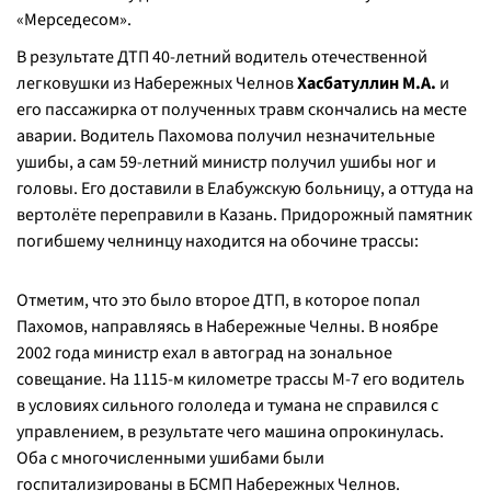
«Мерседесом».
В результате ДТП 40-летний водитель отечественной
легковушки из Набережных Челнов
Хасбатуллин М.А.
и
его пассажирка от полученных травм скончались на месте
аварии. Водитель Пахомова получил незначительные
ушибы, а сам 59-летний министр получил ушибы ног и
головы. Его доставили в Елабужскую больницу, а оттуда на
вертолёте переправили в Казань. Придорожный памятник
погибшему челнинцу находится на обочине трассы:
Отметим, что это было второе ДТП, в которое попал
Пахомов, направляясь в Набережные Челны. В ноябре
2002 года министр ехал в автоград на зональное
совещание. На 1115-м километре трассы М-7 его водитель
в условиях сильного гололеда и тумана не справился с
управлением, в результате чего машина опрокинулась.
Оба с многочисленными ушибами были
госпитализированы в БСМП Набережных Челнов.