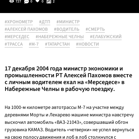
727
0
0
2
#ХРОНОМЕТР
#ДТП
#МИНИСТР
#АЛЕКСЕЙ ПАХОМОВ
#ВОДИТЕЛЬ
#СМЕРТЬ
#МЕРСЕДЕС
#НАБЕРЕЖНЫЕ ЧЕЛНЫ
#ЕЛАБУЖСКИЙ
#ТРАССА
#М-7
#ТАТАРСТАН
#НОВОСТИ
17 декабря 2004 года министр экономики и
промышленности РТ Алексей Пахомов вместе
с личным водителем ехал на «Мерседесе» в
Набережные Челны в рабочую поездку.
На 1000-м километре автотрассы М-7 на участке между
деревнями Морты и Лекарево машине министра навстречу
выскочил автомобиль «ВАЗ-21043», совершавший обгон
грузовика КАМАЗ. Водитель «четверки» не успел вернуться
на свою полосу движения и лоб в лоб столкнулся с