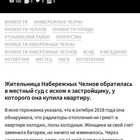
586
0
0
0
#НОВОСТИ
#НАБЕРЕЖНЫЕ ЧЕЛНЫ
#НОВОСТИ ЧЕЛНОВ
#НОВОСТИ ГОРОДА
#ТУКАЕВСКИЙ РАЙОН
#ТАТАРСТАН
#НОВОСТИ НАБЕРЕЖНЫЕ ЧЕЛНЫ
#НОВОСТИ НАБЕРЕЖНЫХ ЧЕЛНОВ
#СУД
#ЗАСЕДАНИЕ
#ОТВЕТЧИК
#ИСТЕЦ
#ИСК
#ОТОПЛЕНИЕ
Жительница Набережных Челнов обратилась
в местный суд с иском к застройщику, у
которого она купила квартиру.
В иске горожанка указала, что в октябре 2018 года она
обнаружила, что радиаторы отопления не греют: в
квартире холодно, полы холодные. Женщина за свой счет
заменила батареи, но ничего не изменилось. Через