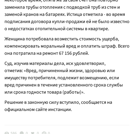
некоторое время, опять же за свой счет она повторно
заменила трубы отопления с подводкой труб из стен и
заменой кранов на батареях. Истица отметила - во время
подписания договора купли-продажи ей не было известно
о недостатках отопительной системы в квартире.
Женщина потребовала возместить стоимость ущерба,
компенсировать моральный вред и оплатить штраф. Всего
она потратила на ремонт 67 156 рублей.
Суд, изучив материалы дела, иск удовлетворил,
отметив: «
Вред, причиненный жизни, здоровью или
имуществу потребителя, подлежит возмещению, если
вред причинен в течение установленного срока службы
или срока годности товара (работы)
».
Решение в законную силу вступило, сообщается на
официальном сайте инстанции.
586
0
0
0