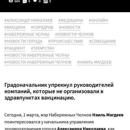
604
0
0
0
#АЛЕКСАНДР НИКОЛАЕВ
#МЕДИЦИНА
#ОНЛАЙН
#ВАКЦИНА
#ГОРЗДРАВ
#НОВОСТИ
#НАБЕРЕЖНЫЕ ЧЕЛНЫ
#НОВОСТИ ЧЕЛНОВ
#НОВОСТИ ГОРОДА
#ПРОИСШЕСТВИЕ
#СОВЕЩАНИЕ
#ПАЦИЕНТ
#ТАТАРСТАН
#НОВОСТИ НАБЕРЕЖНЫЕ ЧЕЛНЫ
#НОВОСТИ НАБЕРЕЖНЫХ ЧЕЛНОВ
#НАИЛЬ МАГДЕЕВ
Градоначальник упрекнул руководителей
компаний, которые не организовали в
здравпунктах вакцинацию.
Сегодня, 1 марта, мэр Набережных Челнов
Наиль Магдеев
поинтересовался у начальника управления
здравоохранения города
Александра Николаева
, как