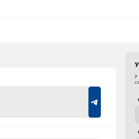
У
У
с