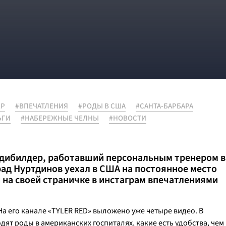
ЕР
#ВПЕЧАТЛЕНИЯ
#РОДЫ В США
#САНТА-БАРБАРА
ЬГИ
#НАБЕРЕЖНЫЕ ЧЕЛНЫ
#НОВОСТИ
дибилдер, работавший персональным тренером в
ад Нуртдинов уехал в США на постоянное место
 на своей страничке в инстаграм впечатлениями
На его канале «TYLER RED» выложено уже четыре видео. В
дят роды в американских госпиталях, какие есть удобства, чем