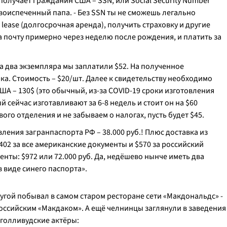
 получает гражданин США – SSN, или Social Security Number
воиспеченный папа. -
Без SSN ты не сможешь легально
 lease (долгосрочная аренда), получить страховку и другие
 почту примерно через неделю после рождения, и платить за
а два экземпляра мы заплатили $52. На полученное
ка. Стоимость – $20/шт. Далее к свидетельству необходимо
ША – 130$ (это обычный, из-за COVID-19 сроки изготовления
 сейчас изготавливают за 6-8 недель и стоит он на $60
ого отделения и не забываем о налогах, пусть будет $45.
вления загранпаспорта РФ – 38.000 руб.! Плюс доставка из
02 за все американские документы и $570 за российский
нты: $972 или 72.000 руб. Да, недёшево нынче иметь два
в виде синего паспорта».
угой побывал в самом старом ресторане сети «Макдональдс» -
 российским «Макдаком». А ещё челнинцы заглянули в заведения
 голливудские актёры: