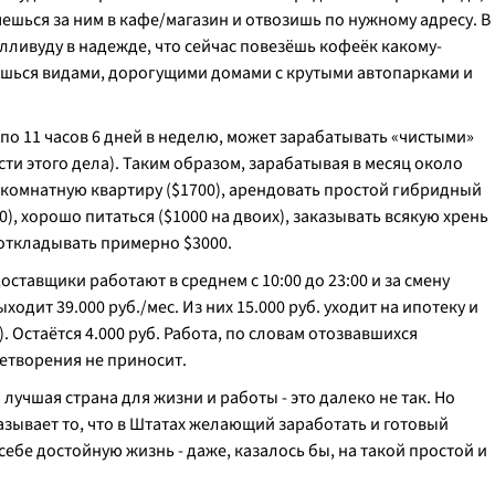
ешься за ним в кафе/магазин и отвозишь по нужному адресу. В
лливуду в надежде, что сейчас повезёшь кофеёк какому-
ешься видами, дорогущими домами с крутыми автопарками и
по 11 часов 6 дней в неделю, может зарабатывать «чистыми»
ти этого дела). Таким образом, зарабатывая в месяц около
окомнатную квартиру ($1700), арендовать простой гибридный
), хорошо питаться ($1000 на двоих), заказывать всякую хрень
 откладывать примерно $3000.
оставщики работают в среднем с 10:00 до 23:00 и за смену
одит 39.000 руб./мес. Из них 15.000 руб. уходит на ипотеку и
х). Остаётся 4.000 руб. Работа, по словам отозвавшихся
летворения не приносит.⠀
 лучшая страна для жизни и работы - это далеко не так. Но
зывает то, что в Штатах желающий заработать и готовый
себе достойную жизнь - даже, казалось бы, на такой простой и