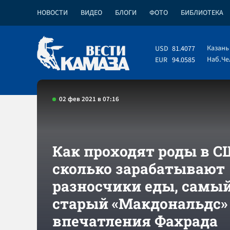
НОВОСТИ
ВИДЕО
БЛОГИ
ФОТО
БИБЛИОТЕКА
Казань
USD
81.4077
Наб.Ч
EUR
94.0585
02 фев 2021 в 07:16
Как проходят роды в С
сколько зарабатывают
разносчики еды, самы
старый «Макдональдс» 
впечатления Фахрада