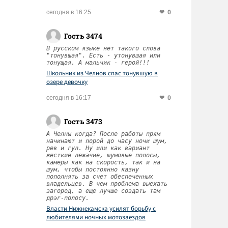
0
сегодня в 16:25
Гость 3474
В русском языке нет такого слова
"тонувшая". Есть - утонувшая или
тонущая. А мальчик - герой!!!
Школьник из Челнов спас тонувшую в
озере девочку
0
сегодня в 16:17
Гость 3473
А Челны когда? После работы прям
начинают и порой до часу ночи шум,
рев и гул. Ну или как вариант
жесткие лежачие, шумовые полосы,
камеры как на скорость, так и на
шум, чтобы постоянно казну
пополнять за счет обеспеченных
владельцев. В чем проблема выехать
загород, а еще лучше создать там
дрэг-полосу.
Власти Нижнекамска усилят борьбу с
любителями ночных мотозаездов