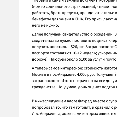
«Первый и самый важный документ, который
(номер социального страхования),
- пишет но
работать, брать кредиты, арендовать жилье в
бенефиты для жизни в США. Его присылают на
него не нужно.
Далее получаем свидетельство о рождении. З
свидетельство нужно поставить подпись клер
получить апостиль – $26/шт. Загранпаспорт С
паспорта составляют 10-12 недель; ускоренный
дороже). Плюсуем около $100 за услуги почтов
А теперь самое интересное: стоимость изгото
Москвы в Лос-Анджелес 4.000 руб. Получаем $4
загранпаспорт. Итого потрачено на все докуме
гражданства. Но, думаю, дочь оценит подгон 
В нижеследующем влоге Фахрад вместе с супр
попробовал то, что там готовят, и сравнил с
Лос-Анджелеса, хозяевами которых являются