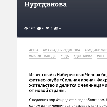
Нуртдинова
2317
6
0
0
#США
#ФАХРАД НУРТДИНОВА
#БОДИБИЛД
#МАКДОНАЛЬДС
#ЕДА
#ДОСТАВКА
#ДЕН
Известный в Набережных Челнах бо
фитнес-клубе «Сильная арена» Фахр
жительство и делится с челнинцами
от новой страны.
С недавних пор Фахрад стал видеоблогером. 
одном из них челнинец показывает, как прохо