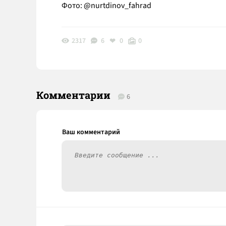
Фото: @nurtdinov_fahrad
2317
6
0
0
Комментарии
6