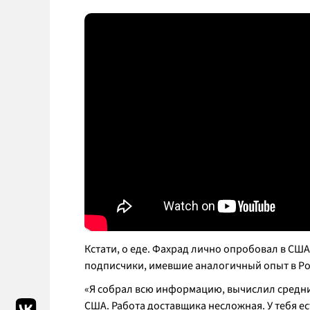
Кстати, о еде. Фахрад лично опробовал в США
подписчики, имевшие аналогичный опыт в Ро
«Я собрал всю информацию, вычислил средние
США. Работа доставщика несложная. У тебя ес