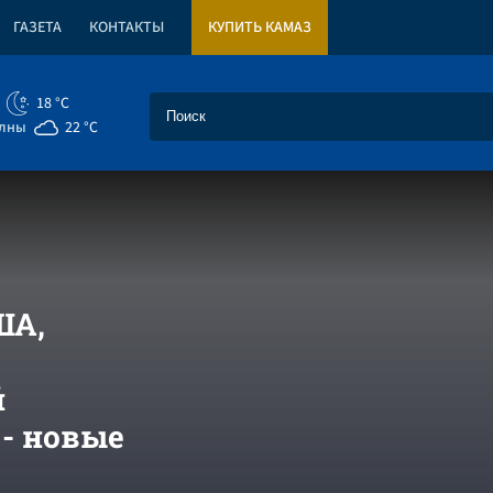
ГАЗЕТА
КОНТАКТЫ
КУПИТЬ КАМАЗ
18 °C
елны
22 °C
ША,
й
- новые