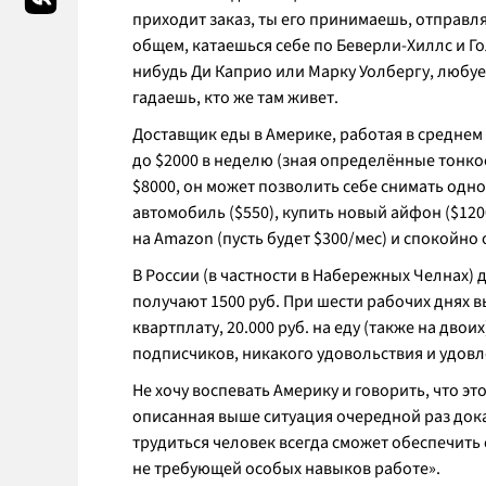
приходит заказ, ты его принимаешь, отправля
общем, катаешься себе по Беверли-Хиллс и Го
нибудь Ди Каприо или Марку Уолбергу, любу
гадаешь, кто же там живет.
Доставщик еды в Америке, работая в среднем 
до $2000 в неделю (зная определённые тонкос
$8000, он может позволить себе снимать одн
автомобиль ($550), купить новый айфон ($1200
на Amazon (пусть будет $300/мес) и спокойно
В России (в частности в Набережных Челнах) д
получают 1500 руб. При шести рабочих днях вых
квартплату, 20.000 руб. на еду (также на двои
подписчиков, никакого удовольствия и удов
Не хочу воспевать Америку и говорить, что это
описанная выше ситуация очередной раз дока
трудиться человек всегда сможет обеспечить 
не требующей особых навыков работе».