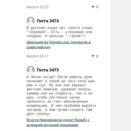
0
вчера в 16:25
Гость 3474
В русском языке нет такого слова
"тонувшая". Есть - утонувшая или
тонущая. А мальчик - герой!!!
Школьник из Челнов спас тонувшую в
озере девочку
0
вчера в 16:17
Гость 3473
А Челны когда? После работы прям
начинают и порой до часу ночи шум,
рев и гул. Ну или как вариант
жесткие лежачие, шумовые полосы,
камеры как на скорость, так и на
шум, чтобы постоянно казну
пополнять за счет обеспеченных
владельцев. В чем проблема выехать
загород, а еще лучше создать там
дрэг-полосу.
Власти Нижнекамска усилят борьбу с
шумными ночными гонщиками