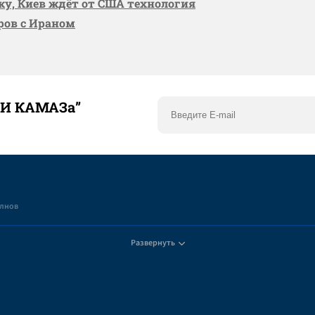
вку, Киев ждёт от США технология
оров с Ираном
ТИ КАМАЗа”
елнов
Развернуть