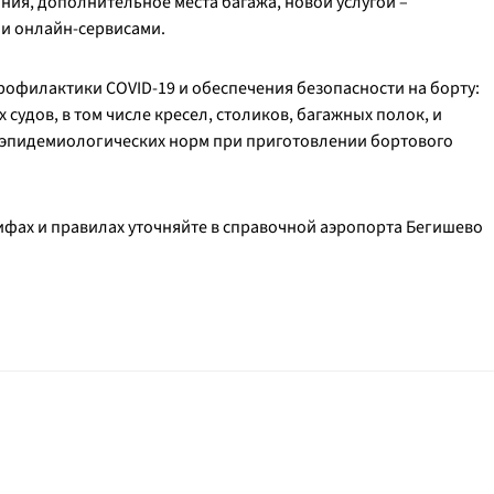
ания, дополнительное места багажа, новой услугой –
ми онлайн-сервисами.
рофилактики COVID-19 и обеспечения безопасности на борту:
удов, в том числе кресел, столиков, багажных полок, и
-эпидемиологических норм при приготовлении бортового
фах и правилах уточняйте в справочной аэропорта Бегишево