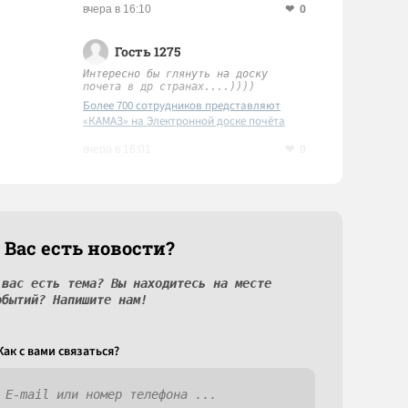
0
вчера в 16:10
Гость 1275
Интересно бы глянуть на доску
почета в др странах....))))
Более 700 сотрудников представляют
«КАМАЗ» на Электронной доске почёта
Татарстана
0
вчера в 16:01
 Вас есть новости?
 вас есть тема? Вы находитесь на месте
обытий? Напишите нам!
Как c вами связаться?