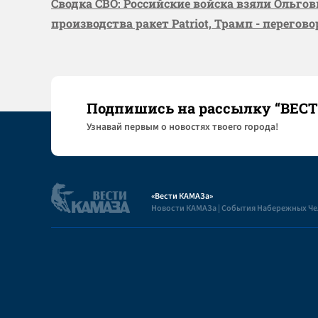
Сводка СВО: Российские войска взяли Ольго
производства ракет Patriot, Трамп - перегов
Подпишись на рассылку “ВЕС
Узнaвай первым о новостях твоего города!
«Вести КАМАЗа»
Новости КАМАЗа | События Набережных Ч
Полезная информация
Пользовательское соглашение