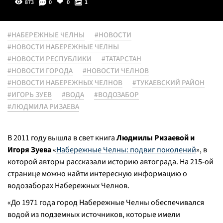
873
0
0
1
#НАБЕРЕЖНЫЕ ЧЕЛНЫ
#НОВОСТИ
#НОВОСТИ НАБЕРЕЖНЫЕ ЧЕЛНЫ
#НОВОСТИ РЕСПУБЛИКИ
#ТАТАРСТАН
#НОВОСТИ ГОРОДА
#НОВОСТИ ЧЕЛНОВ
#НОВОСТИ НАБЕРЕЖНЫХ ЧЕЛНОВ
#ТУКАЕВСКИЙ РАЙОН
#ИГОРЬ ЗУЕВ
#ВОДА
#ВОДОЗАБОР
#ЛЮДМИЛА РИЗАЕВА
В 2011 году вышла в свет книга
Людмилы Ризаевой и
Игоря Зуева
«
Набережные Челны: подвиг поколений
», в
которой авторы рассказали историю автограда. На 215-ой
странице можно найти интересную информацию о
водозаборах Набережных Челнов.
«
До 1971 года город Набережные Челны обеспечивался
водой из подземных источников, которые имели