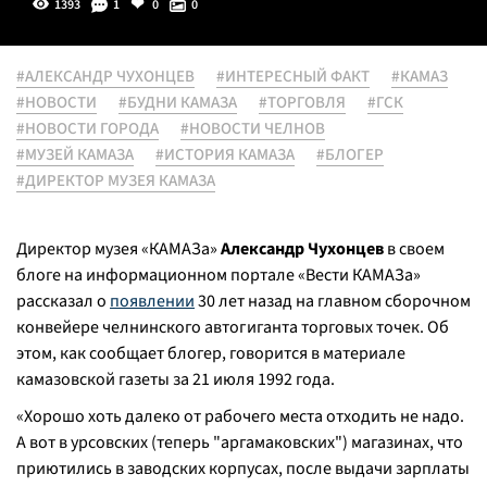
1393
1
0
0
#АЛЕКСАНДР ЧУХОНЦЕВ
#ИНТЕРЕСНЫЙ ФАКТ
#КАМАЗ
#НОВОСТИ
#БУДНИ КАМАЗА
#ТОРГОВЛЯ
#ГСК
#НОВОСТИ ГОРОДА
#НОВОСТИ ЧЕЛНОВ
#МУЗЕЙ КАМАЗА
#ИСТОРИЯ КАМАЗА
#БЛОГЕР
#ДИРЕКТОР МУЗЕЯ КАМАЗА
Директор музея «КАМАЗа»
Александр Чухонцев
в своем
блоге на информационном портале «Вести КАМАЗа»
рассказал о
появлении
30 лет назад на главном сборочном
конвейере челнинского автогиганта торговых точек. Об
этом, как сообщает блогер, говорится в материале
камазовской газеты за 21 июля 1992 года.
«Хорошо хоть далеко от рабочего места отходить не надо.
А вот в урсовских (теперь "аргамаковских") магазинах, что
приютились в заводских корпусах, после выдачи зарплаты