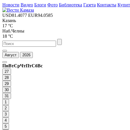
Новости
Видео
Блоги
Фото
Библиотека
Газета
Контакты
Купи
USD
81.4077
EUR
94.0585
Казань
17 °C
Наб.Челны
18 °C
Август
2026
Пн
Вт
Ср
Чт
Пт
Сб
Вс
27
28
29
30
31
1
2
3
4
5