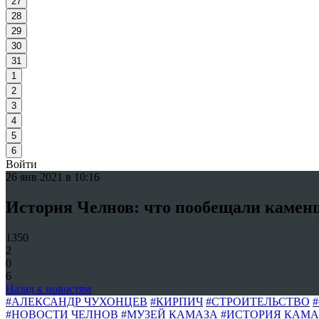
27
28
29
30
31
1
2
3
4
5
6
Войти
26 янв 2021 в 10:16
История Челнов: что пообещали каменщ
1350
2
0
6
Назад к новостям
#АЛЕКСАНДР ЧУХОНЦЕВ
#КИРПИЧ
#СТРОИТЕЛЬСТВО
#НОВОСТИ ЧЕЛНОВ
#МУЗЕЙ КАМАЗА
#ИСТОРИЯ КАМА