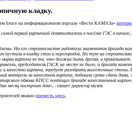
рпичную кладку.
оем блоге на информационном портале «Вести КАМАЗа»
интере
самой первой кирпичной девятиэтажки в посёлке ГЭС в начале 
облемы. На его строительстве работала знаменитая бригада ка
ич пустила в кладку стен и перегородок. Но тут на строительн
марка кирпича не та, что должна быть другая, и приказывает 
ривезли, председателя ГАСК на месте не было, и бригада камен
у и качество кирпича, требует разобрать выложенные стены. Б
й контроль за качеством кирпича, подошли сроки сдачи дома. 
атарского обкома КПСС пообещал бригаде качественный кирпич
 один месяц построит дом
», - пишет директор музея.
строителей можно
прочесть здесь
.