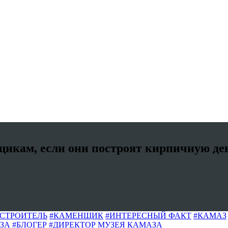
икам, если они построят кирпичную дев
#СТРОИТЕЛЬ
#КАМЕНЩИК
#ИНТЕРЕСНЫЙ ФАКТ
#КАМАЗ
ЗА
#БЛОГЕР
#ДИРЕКТОР МУЗЕЯ КАМАЗА