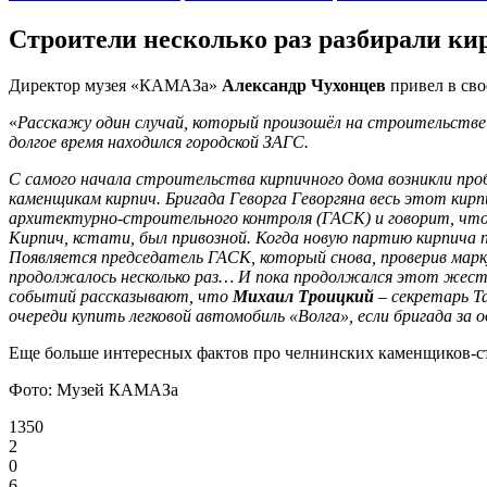
Строители несколько раз разбирали ки
Директор музея «КАМАЗа»
Александр Чухонцев
привел в св
«
Расскажу один случай, который произошёл на строительстве 
долгое время находился городской ЗАГС.
С самого начала строительства кирпичного дома возникли пр
каменщикам кирпич. Бригада Геворга Геворгяна весь этот кирп
архитектурно-строительного контроля (ГАСК) и говорит, что 
Кирпич, кстати, был привозной. Когда новую партию кирпича п
Появляется председатель ГАСК, который снова, проверив марк
продолжалось несколько раз… И пока продолжался этот жестки
событий рассказывают, что
Михаил Троицкий
– секретарь Т
очереди купить легковой автомобиль «Волга», если бригада за
Еще больше интересных фактов про челнинских каменщиков-
Фото: Музей КАМАЗа
1350
2
0
6