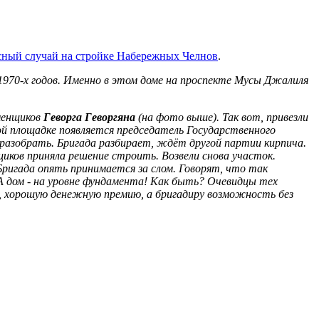
сный случай на стройке Набережных Челнов
.
1970-х годов. Именно в этом доме на проспекте Мусы Джалиля
менщиков
Геворга Геворгяна
(на фото выше). Так вот, привезли
ой площадке появляется председатель Государственного
разобрать. Бригада разбирает, ждёт другой партии кирпича.
щиков приняла решение строить. Возвели снова участок.
ригада опять принимается за слом. Говорят, что так
А дом - на уровне фундамента! Как быть? Очевидцы тех
, хорошую денежную премию, а бригадиру возможность без