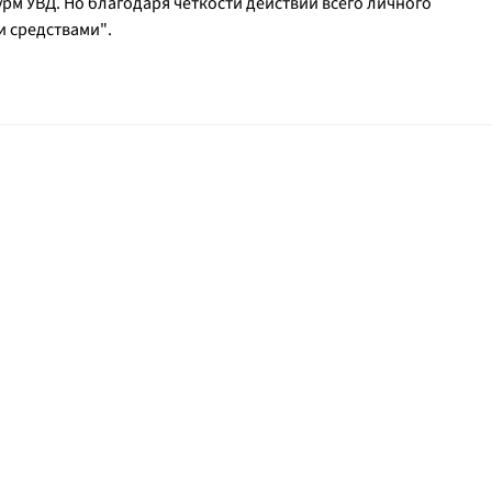
рм УВД. Но благодаря чёткости действий всего личного
и средствами"
.