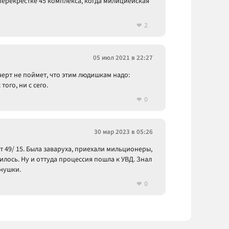
перекрестке 45 комплекса, когда милициейская
2
05 июл 2021 в 22:27
 черт не поймет, что этим людишкам надо:
ого, ни с сего.
0
30 мар 2023 в 05:26
от 49/ 15. Была заваруха, приехали мильционеры,
илось. Ну и оттуда процессия пошла к УВД. Знал
внушки.
0