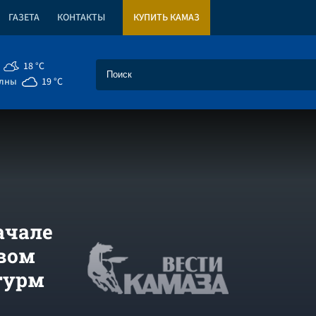
ГАЗЕТА
КОНТАКТЫ
КУПИТЬ КАМАЗ
18 °C
елны
19 °C
ачале
ивом
турм