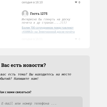
0
сегодня в 16:10
Гость 1275
Интересно бы глянуть на доску
почета в др странах....))))
Более 700 сотрудников представляют
«КАМАЗ» на Электронной доске почёта
Татарстана
0
сегодня в 16:01
 Вас есть новости?
 вас есть тема? Вы находитесь на месте
обытий? Напишите нам!
Как c вами связаться?