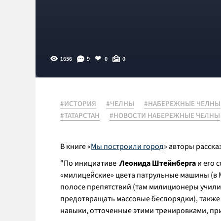
1656
9
0
0
#ИСТОРИЯ
#ЧЕЛНЫ
#НАБЕРЕЖНЫЕ ЧЕЛНЫ
#ТАТАРСТАН
#НОВОСТИ НАБЕРЕЖНЫЕ ЧЕЛНЫ
В книге «
Мы построили город
» авторы расска
"
По инициативе
Леонида Штейнберга
и его 
«милицейские» цвета патрульные машины (в Мо
полосе препятствий (там милиционеры училис
предотвращать массовые беспорядки), также 
навыки, отточенные этими тренировками, пр