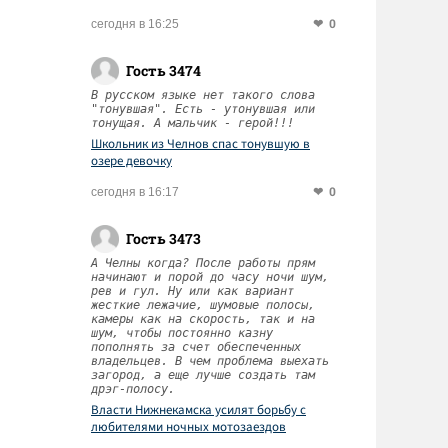
0
сегодня в 16:25
Гость 3474
В русском языке нет такого слова
"тонувшая". Есть - утонувшая или
тонущая. А мальчик - герой!!!
Школьник из Челнов спас тонувшую в
озере девочку
0
сегодня в 16:17
Гость 3473
А Челны когда? После работы прям
начинают и порой до часу ночи шум,
рев и гул. Ну или как вариант
жесткие лежачие, шумовые полосы,
камеры как на скорость, так и на
шум, чтобы постоянно казну
пополнять за счет обеспеченных
владельцев. В чем проблема выехать
загород, а еще лучше создать там
дрэг-полосу.
Власти Нижнекамска усилят борьбу с
любителями ночных мотозаездов