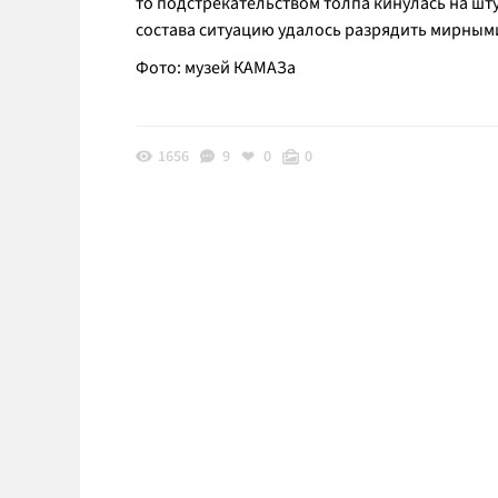
то подстрекательством толпа кинулась на шту
состава ситуацию удалось разрядить мирным
Фото: музей КАМАЗа
1656
9
0
0