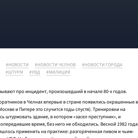
#НОВОСТИ
#НОВОСТИ ЧЕЛНОВ
#НОВОСТИ ГОРОДА
#ШТУРМ
#УВД
#МИЛИЦИЯ
зывают про инцидент, произошедший в начале 80-х годов.
соратников в Челнах впервые в стране появились окрашенные в
скве и Питере это случится годы спустя). Тренировки на
ь штурмовать здание, в котором «засел преступник», и
опередившие время, без него не обходились. Весной 1982 года
ишлось применить на практике: разгоряченная пивом и чьим-