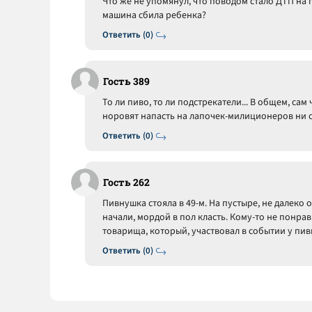
Что же не упомянул, что поводом стало ДТП на 
машина сбила ребенка?
Ответить (0)
Гость 389
То ли пиво, то ли подстрекатели... В общем, сам
норовят напасть на лапочек-милиционеров ни с т
Ответить (0)
Гость 262
Пивнушка стояла в 49-м. На пустыре, не далеко 
начали, мордой в пол класть. Кому-то не понрав
товарища, который, участвовал в событии у пи
Ответить (0)