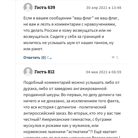
Гость 639
30 апр 2021 в 13:48
Если в вашем сообщении "ваш флаг" не ваш флаг,
не вам и лезть в комментарии с нравоучениями,
что делать России и кому возмущаться или не
возмущаться. Сидите у себя за границей и
молитесь не услышать шум от наших танков, ну
или ракет.
5
Ответить (0)
Гость 812
04 мая 2021 в 08:59
Подобный комментарий можно услышать либо от
дурака, либо от заведомо ангажированной
продажной шкуры. Во-первых, по делу допинга так
ничего и не доказано, за исключением того факта,
что вся история с допингом - политический
антироссийский заказ. Во-вторых, кто это у вас там
честный? Американские гимнастки, с буграми
мускулов и рожами как у мужиков, или
норвежские лыжники-"астматики"?! Ещё хватает