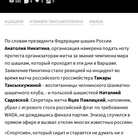
680
4
0
0
#ШАШКИ
#ТАМАРА ТАНСЫККУЖИНА
#WADA
По словам президента Федерации шашек России
Анатолия Никитина
, организация намерена подать ноту
протеста организаторам матча за звание чемпиона мира
по шашкам, который проходит в эти дни в Варшаве.
Заявление Никитина стало реакцией на инцидент во
время матча российского гроссмейстера
Тамары
Тансыккужиной
– воспитанницы челнинского Шахматно-
шашечного клуба, - и польской шашисткой
Наталией
Садовской
. Секретарь матча
Яцек Павлицкий
, напомним,
убрал с игрового стола российский флаг по требованию
WADA, не дождавшись финала партии. Эпизод случился в
прямом эфире и вызвал отклик многих известных россиян.
«Спортсмен, который сидит и старается не думать ни о