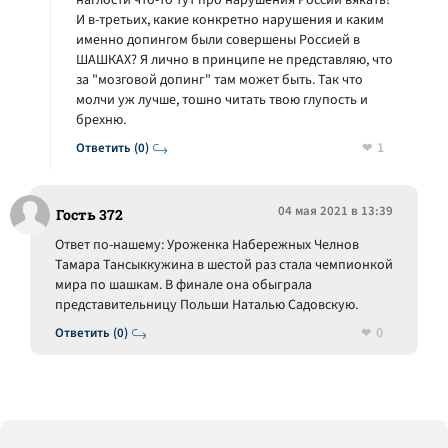
наглости что-то тут про нарушения России вякать!
И в-третьих, какие конкретно нарушения и каким
именно допингом были совершены Россией в
ШАШКАХ? Я лично в принципе не представляю, что
за "мозговой допинг" там может быть. Так что
молчи уж лучше, тошно читать твою глупость и
брехню.
1
Ответить (0)
04 мая 2021 в 13:39
Гость 372
Ответ по-нашему: Уроженка Набережных Челнов
Тамара Тансыккужина в шестой раз стала чемпионкой
мира по шашкам. В финале она обыграла
представительницу Польши Наталью Садовскую.
0
Ответить (0)