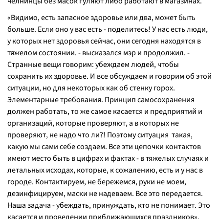
челнинцы без масок гуляют либо работают в магазинах.
«
Видимо, есть запасное здоровье или два, может быть
больше. Если оно у вас есть - поделитесь! У нас есть люди,
у которых нет здоровья сейчас, они сегодня находятся в
тяжелом состоянии
. - высказался мэр и продолжил. -
Странные вещи говорим: убеждаем людей, чтобы
сохранить их здоровье. И все обсуждаем и говорим об этой
ситуации, но для некоторых как об стенку горох.
Элементарные требования. Принцип самосохранения
должен работать, то же самое касается и предприятий и
организаций, которые проверяют, а в которых не
проверяют, не надо что ли?! Поэтому ситуация такая,
какую мы сами себе создаем. Все эти цепочки контактов
имеют место быть в цифрах и фактах - в тяжелых случаях и
летальных исходах, которые, к сожалению, есть и у нас в
городе. Контактируем, не бережемся, руки не моем,
дезинфицируем, маски не надеваем. Все это передается.
Наша задача - убеждать, принуждать, кто не понимает. Это
касается и проведении приближающихся праздников
».