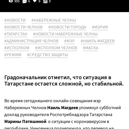
955
6
0
0
#НОВОСТИ
#НАБЕРЕЖНЫЕ ЧЕЛНЫ
#НОВОСТИ ЧЕЛНОВ
#НОВОСТИ ГОРОДА
#МЭРИЯ
#ТАТАРСТАН
#НОВОСТИ НАБЕРЕЖНЫЕ ЧЕЛНЫ
#АДМИНИСТРАЦИЯ ЧЕЛНОВ
#МЭР
#НАИЛЬ МАГДЕЕВ
#ИСПОЛКОМ
#ИСПОЛКОМ ЧЕЛНОВ
#МАСКА
#РЕЖИМ
#СРЕДСТВО ЗАЩИТЫ
Градоначальник отметил, что ситуация в
Татарстане остается сложной, но стабильной.
Во время сегодняшнего онлайн-совещания мэр
Набережных Челнов
Наиль Магдеев
упомянул субботний
доклад руководителя Роспотребнадзора Татарстана
Марины Патяшиной
о ситуации с коронавирусом в
республике. Чиновница подчеркнула, что перевод на