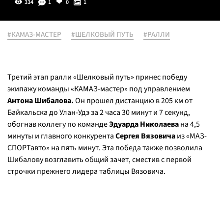
334
1
0
1
#КАМАЗ-МАСТЕР
#ШЕЛКОВЫЙ ПУТЬ
#РАЛЛИ
Третий этап ралли «Шелковый путь» принес победу
экипажу команды «КАМАЗ-мастер» под управлением
Антона Шибалова.
Он прошел дистанцию в 205 км от
Байкальска до Улан-Удэ за 2 часа 30 минут и 7 секунд,
обогнав коллегу по команде
Эдуарда Николаева
на 4,5
минуты и главного конкурента
Сергея Вязовича
из «МАЗ-
СПОРТавто» на пять минут. Эта победа также позволила
Шибалову возглавить общий зачет, сместив с первой
строчки прежнего лидера таблицы Вязовича.