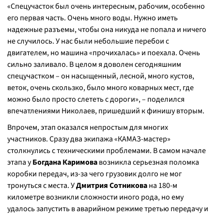
«Спецучасток был очень интересным, рабочим, особенно
его первая часть. Очень много воды. Нужно иметь
надежные разъемы, чтобы она никуда не попала и ничего
не случилось. У нас были небольшие перебои с
двигателем, но машина «прочихалась» и поехала. Очень
сильно заливало. В целом я доволен сегодняшним
спецучастком – он насыщенный, лесной, много кустов,
веток, очень скользко, было много коварных мест, где
можно было просто слететь с дороги», – поделился
впечатлениями Николаев, пришедший к финишу вторым.
Впрочем, этап оказался непростым для многих
участников. Сразу два экипажа «КАМАЗ-мастер»
столкнулись с техническими проблемами. В самом начале
этапа у
Богдана Каримова
возникла серьезная поломка
коробки передач, из-за чего грузовик долго не мог
тронуться с места. У
Дмитрия Сотникова
на 180-м
километре возникли сложности иного рода, но ему
удалось запустить в аварийном режиме третью передачу и