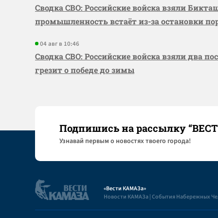
Сводка СВО: Российские войска взяли Бикта
промышленность встаёт из-за остановки по
04 авг в 10:46
Сводка СВО: Российские войска взяли два по
грезит о победе до зимы
Подпишись на рассылку “ВЕС
Узнaвай первым о новостях твоего города!
«Вести КАМАЗа»
Новости КАМАЗа | События Набережных Ч