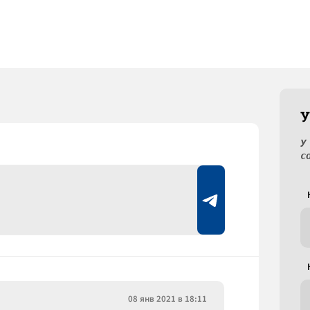
У
У
с
08 янв 2021 в 18:11