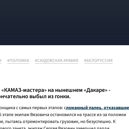
Ч
#ПОЛОМКА
#САУДОВСКАЯ АРАВИЯ
#БЕЛОРУССИЯ
 «КАМАЗ-мастера» на нынешнем «Дакаре» -
ончательно выбыл из гонки.
онщика с самых первых этапов: с
ломанный палец, отказавшие
 5 этапе экипаж Вязовича остановился на трассе из-за поломки
е, пытаясь отремонтировать грузовик, но безуспешно. К
вого зачета, экипаж Сергея Вязович завершил ралли