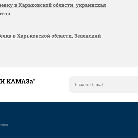
шевку в Харьковской области, украинская
ртов
сёлка в Харьковской области, Зеленский
ТИ КАМАЗа”
елнов