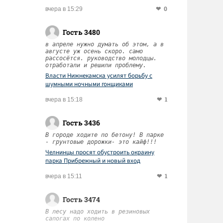
0
вчера в 15:29
Гость 3480
в апреле нужно думать об этом, а в
августе уж осень скоро. само
рассосётся. руководство молодцы.
отработали и решили проблему.
Власти Нижнекамска усилят борьбу с
шумными ночными гонщиками
1
вчера в 15:18
Гость 3436
В городе ходите по бетону! В парке
- грунтовые дорожки- это кайф!!!
Челнинцы просят обустроить окраину
парка Прибрежный и новый вход
1
вчера в 15:11
Гость 3474
В лесу надо ходить в резиновых
сапогах по колено