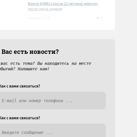
Врачи КДМЦ спасли 12-летнюю девочку
после укуса гадюки
1
вчера в 15:05
 Вас есть новости?
 вас есть тема? Вы находитесь на месте
обытий? Напишите нам!
Как c вами связаться?
Как c вами связаться?