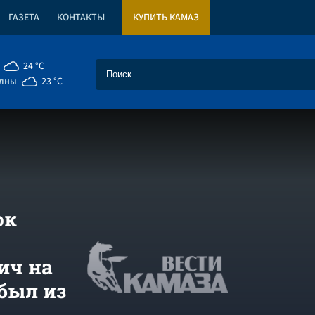
ГАЗЕТА
КОНТАКТЫ
КУПИТЬ КАМАЗ
24 °C
елны
23 °C
ок
ич на
был из