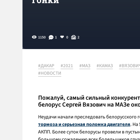
1150
1
0
2
#ДАКАР
#2021
#МАЗ
#КАМАЗ
#ВЯЗОВИ
#НОВОСТИ
Пожалуй, самый сильный конкурент
белорус Сергей Вязович на МАЗе ок
Неудачи начали преследовать белорусского г
тормоза и серьезная поломка двигателя
. На
АКПП. Более суток белорусы провели в пустын
большому сожалению всех болельщиков грузо