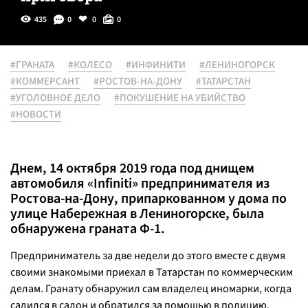
435
0
0
0
#ГРАНАТА
#КОЛЕСО
#ИНФИНИТИ
#ЛЕНИНОГОРСК
#КОММЕРСАНТ
#РОСТОВ-НА-ДОНУ
#ТАТАРСТАН
#УГОЛОВНОЕ ДЕЛО
#ПОКУШЕНИЕ НА УБИЙСТВО
#НОВОСТИ
Днем, 14 октября 2019 года под днищем
автомобиля «Infiniti» предпринимателя из
Ростова-на-Дону, припаркованном у дома по
улице Набережная в Лениногорске, была
обнаружена граната Ф-1.
Предприниматель за две недели до этого вместе с двумя
своими знакомыми приехал в Татарстан по коммерческим
делам. Гранату обнаружил сам владелец иномарки, когда
садился в салон и обратился за помощью в полицию.