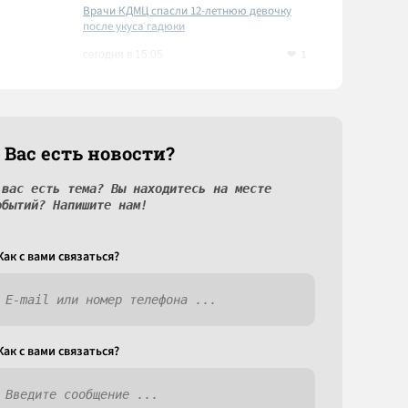
Врачи КДМЦ спасли 12-летнюю девочку
после укуса гадюки
1
сегодня в 15:05
 Вас есть новости?
 вас есть тема? Вы находитесь на месте
обытий? Напишите нам!
Как c вами связаться?
Как c вами связаться?