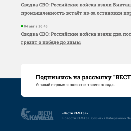
Сводка СВО: Российские войска взяли Бикта
промышленность встаёт из-за остановки по
04 авг в 10:46
Сводка СВО: Российские войска взяли два по
грезит о победе до зимы
Подпишись на рассылку “ВЕС
Узнaвай первым о новостях твоего города!
«Вести КАМАЗа»
Новости КАМАЗа | События Набережных Ч