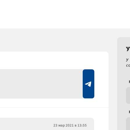
У
У
с
23 мар 2021 в 13:55