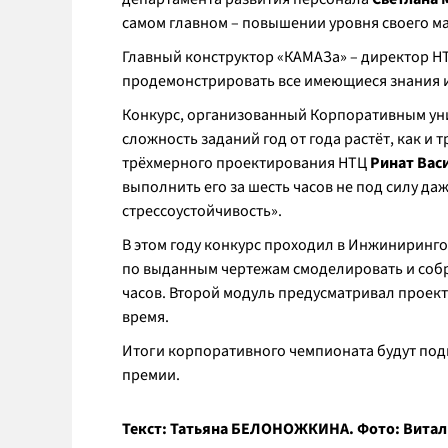
самом главном – повышении уровня своего мас
Главный конструктор «КАМАЗа» – директор 
продемонстрировать все имеющиеся знания и
Конкурс, организованный Корпоративным унив
сложность заданий год от года растёт, как и
трёхмерного проектирования НТЦ
Ринат Вас
выполнить его за шесть часов не под силу даже
стрессоустойчивость».
В этом году конкурс проходил в Инжиниринго
по выданным чертежам смоделировать и собр
часов. Второй модуль предусматривал проек
время.
Итоги корпоративного чемпионата будут под
премии.
Текст: Татьяна БЕЛОНОЖКИНА. Фото: Витал