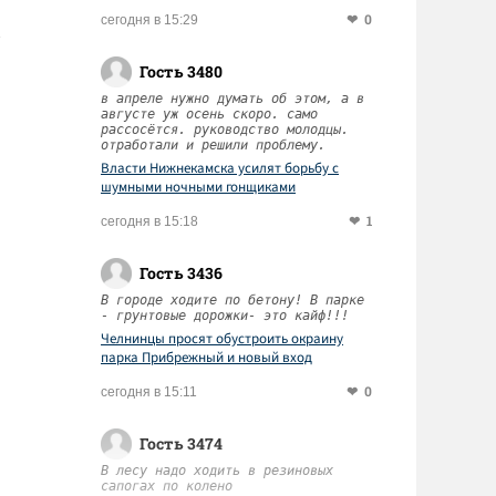
0
сегодня в 15:29
Гость 3480
в апреле нужно думать об этом, а в
августе уж осень скоро. само
рассосётся. руководство молодцы.
отработали и решили проблему.
Власти Нижнекамска усилят борьбу с
шумными ночными гонщиками
1
сегодня в 15:18
Гость 3436
В городе ходите по бетону! В парке
- грунтовые дорожки- это кайф!!!
Челнинцы просят обустроить окраину
парка Прибрежный и новый вход
0
сегодня в 15:11
Гость 3474
В лесу надо ходить в резиновых
сапогах по колено