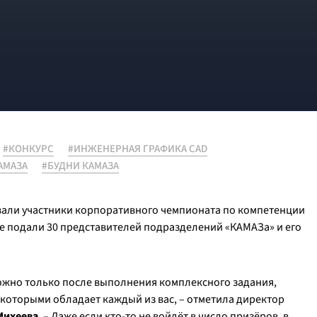
#КОНКУРС
#ИНЖЕНЕРНАЯ ГРАФИКА CAD
АМАЗА
#БУДНИ КАМАЗА
авали участники корпоративного чемпионата по компетенции
е подали 30 представителей подразделений «КАМАЗа» и его
можно только после выполнения комплексного задания,
которыми обладает каждый из вас, – отметила директор
Михеева
. – Даже если кто-то не войдёт в число призёров, в