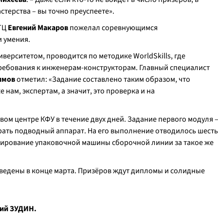
терства – вы точно преуспеете».
НТЦ
Евгений Макаров
пожелал соревнующимся
 умения.
ерситетом, проводится по методике WorldSkills, где
 требования к инженерам-конструкторам. Главный специалист
имов
отметил: «Задание составлено таким образом, что
 нам, экспертам, а значит, это проверка и на
вом центре КФУ в течение двух дней. Задание первого модуля 
ать подводный аппарат. На его выполнение отводилось шесть
тирование упаковочной машины сборочной линии за такое же
ведены в конце марта. Призёров ждут дипломы и солидные
ий ЗУДИН.