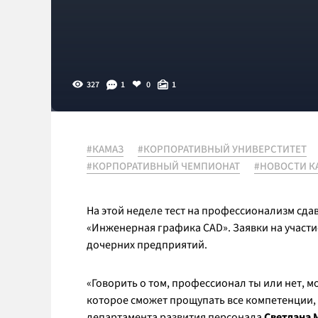
327
1
0
1
#КАМАЗ
#КОРПОРАТИВНЫЙ УНИВЕРСТИТЕТ
#КОРПОРАТИВНЫЙ ЧЕМПИОНАТ
#НОВОСТИ К
На этой неделе тест на профессионализм сд
«Инженерная графика CAD». Заявки на участи
дочерних предприятий.
«Говорить о том, профессионал ты или нет, 
которое сможет прощупать все компетенции, 
департамента развития персонала
Светлана 