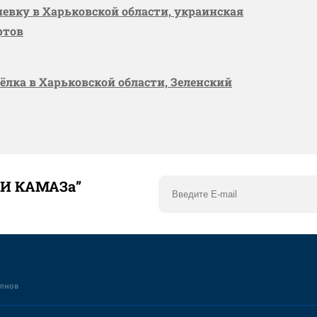
шевку в Харьковской области, украинская
ртов
сёлка в Харьковской области, Зеленский
ТИ КАМАЗа”
елнов