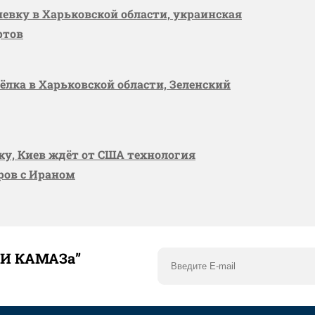
шевку в Харьковской области, украинская
ртов
сёлка в Харьковской области, Зеленский
вку, Киев ждёт от США технология
оров с Ираном
ТИ КАМАЗа”