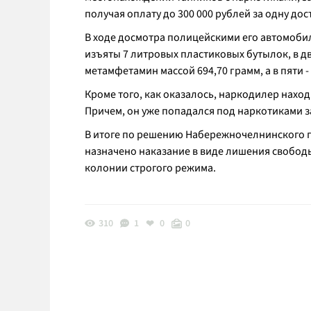
получая оплату до 300 000 рублей за одну дос
В ходе досмотра полицейскими его автомобил
изъяты 7 литровых пластиковых бутылок, в д
метамфетамин массой 694,70 грамм, а в пяти
Кроме того, как оказалось, наркодилер нахо
Причем, он уже попадался под наркотиками з
В итоге по решению Набережночелнинского г
назначено наказание в виде лишения свободы
колонии строгого режима.
310
1
0
0