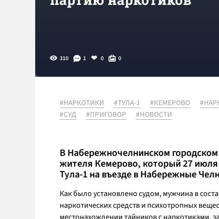
310
1
0
0
#НАРКОТИКИ
#ТУЛА-1
#КЕМЕРОВО
#НАР
#СУД
#ПРИГОВОР
#НОВОСТИ
В Набережночелнинском городском 
жителя Кемерово, который 27 июля 
Тула-1 на въезде в Набережные Чел
Как было установлено судом, мужчина в сост
наркотических средств и психотропных веще
местонахождении тайников с наркотиками, заб