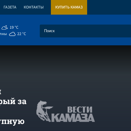
ГАЗЕТА
КОНТАКТЫ
КУПИТЬ КАМАЗ
19 °C
елны
22 °C
л
рый за
упную