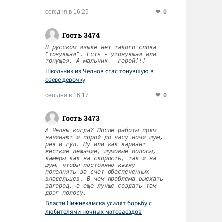
0
сегодня в 16:25
Гость 3474
В русском языке нет такого слова
"тонувшая". Есть - утонувшая или
тонущая. А мальчик - герой!!!
Школьник из Челнов спас тонувшую в
озере девочку
0
сегодня в 16:17
Гость 3473
А Челны когда? После работы прям
начинают и порой до часу ночи шум,
рев и гул. Ну или как вариант
жесткие лежачие, шумовые полосы,
камеры как на скорость, так и на
шум, чтобы постоянно казну
пополнять за счет обеспеченных
владельцев. В чем проблема выехать
загород, а еще лучше создать там
дрэг-полосу.
Власти Нижнекамска усилят борьбу с
любителями ночных мотозаездов