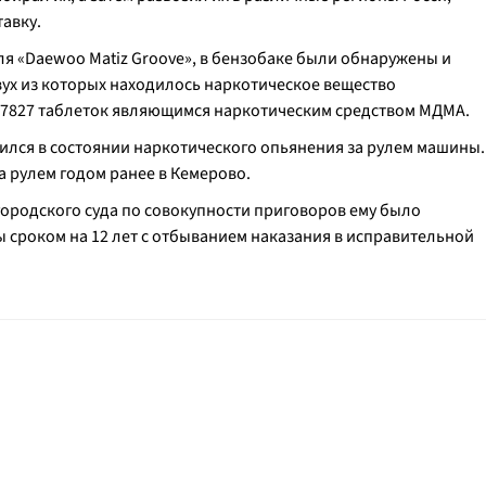
тавку.
я «Daewoo Matiz Groove», в бензобаке были обнаружены и
вух из которых находилось наркотическое вещество
 - 7827 таблеток являющимся наркотическим средством МДМА.
дился в состоянии наркотического опьянения за рулем машины.
а рулем годом ранее в Кемерово.
ородского суда по совокупности приговоров ему было
 сроком на 12 лет с отбыванием наказания в исправительной