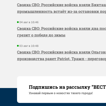
Сводка СВО: Российские войска взяли Бикта
промышленность встаёт из-за остановки по
04 авг в 10:46
Сводка СВО: Российские войска взяли два по
грезит о победе до зимы
03 авг в 10:48
Сводка СВО: Российские войска взяли Ольго
производства ракет Patriot, Трамп - перегов
Подпишись на рассылку “ВЕС
Узнaвай первым о новостях твоего города!