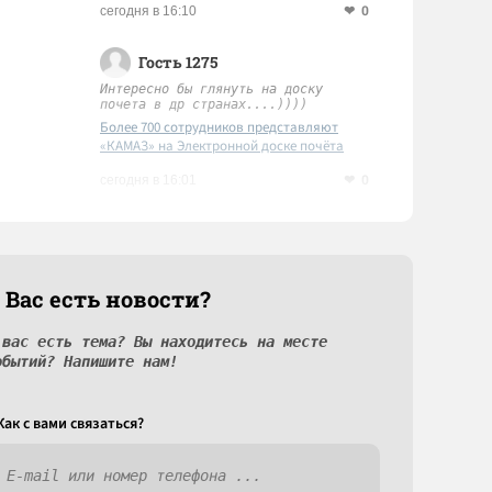
0
сегодня в 16:10
Гость 1275
Интересно бы глянуть на доску
почета в др странах....))))
Более 700 сотрудников представляют
«КАМАЗ» на Электронной доске почёта
Татарстана
0
сегодня в 16:01
 Вас есть новости?
 вас есть тема? Вы находитесь на месте
обытий? Напишите нам!
Как c вами связаться?